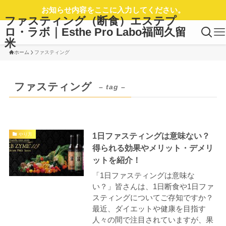
お知らせ内容をここに入力してください。
ファスティング（断食）エステプ
ロ・ラボ｜Esthe Pro Labo福岡久留
米
ホーム
ファスティング
ファスティング
– tag –
1日ファスティングは意味ない？
やり方
得られる効果やメリット・デメリ
ットを紹介！
「1日ファスティングは意味な
い？」皆さんは、1日断食や1日ファ
スティングについてご存知ですか？
最近、ダイエットや健康を目指す
人々の間で注目されていますが、果